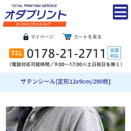
シール・ステ
マイページ
カートを見る
ッカー印刷｜
オダプリント
オンライン
サテンシール[定形12x9cm/290枚]