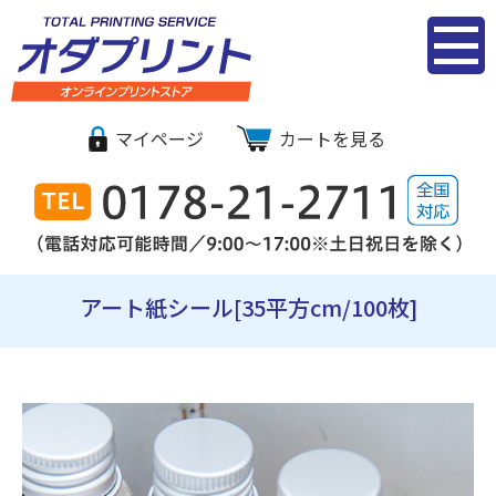
シール・ステ
マイページ
カートを見る
ッカー印刷｜
オダプリント
オンライン
アート紙シール[35平方cm/100枚]