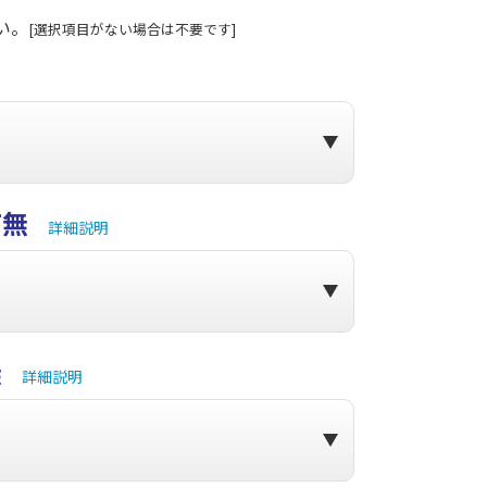
い。
[選択項目がない場合は不要です]
加
有無
詳細説明
無
詳細説明